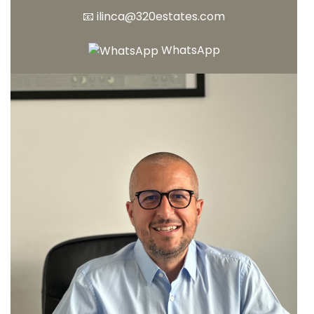
📧
ilinca@320estates.com
WhatsApp