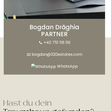
Bogdan Drăghia
PARTNER
📞
+40 751 116 116
📧
bogdan@320estates.com
WhatsApp
Hast du dein