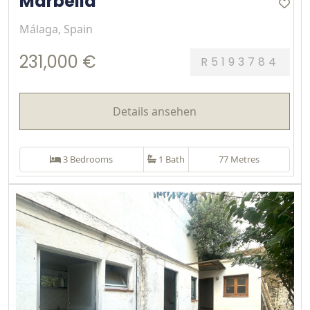
Marbella
Málaga, Spain
231,000 €
R5193784
Details ansehen
3 Bedrooms
1 Bath
77 Metres