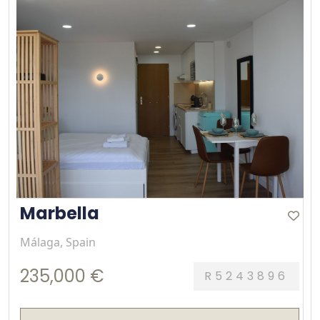
Marbella
Málaga, Spain
235,000 €
R5243896