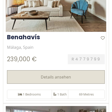
Benahavís
Málaga, Spain
239,000 €
R4779799
Details ansehen
1 Bedrooms
1 Bath
69 Metres