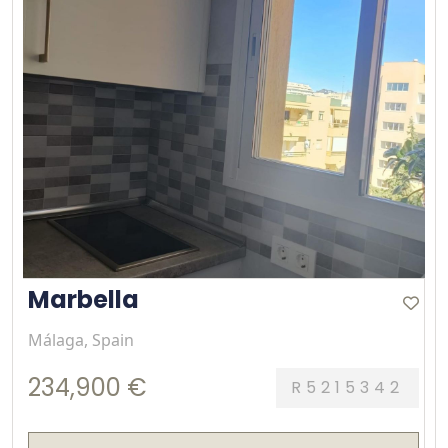
Marbella
Málaga, Spain
234,900 €
R5215342