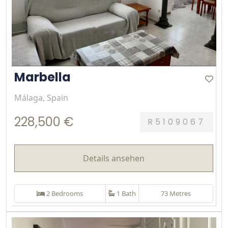
Marbella
Málaga, Spain
228,500 €
R5109067
Details ansehen
2 Bedrooms
1 Bath
73 Metres